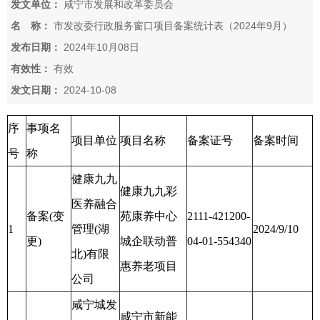
发文单位：
咸宁市发展和改革委员会
名 称：
市发改委行政服务窗口项目备案统计表（2024年9月）
发布日期：
2024年10月08日
有效性：
有效
发文日期：
2024-10-08
序
事项名
项目单位
项目名称
备案证号
备案时间
号
称
健康九九
健康九九彩
医养融合
备案(变
苑康养中心
2111-421200-
1
管理(湖
2024/9/10
更)
城企联动普
04-01-554340
北)有限
惠养老项目
公司
咸宁城发
咸宁市新能